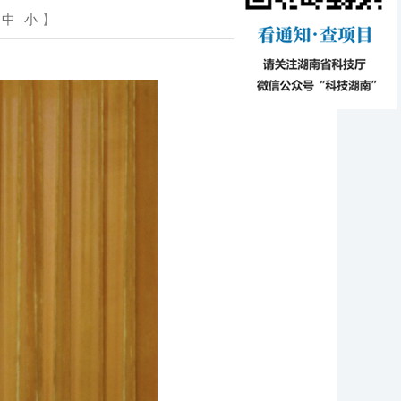
中
小
】